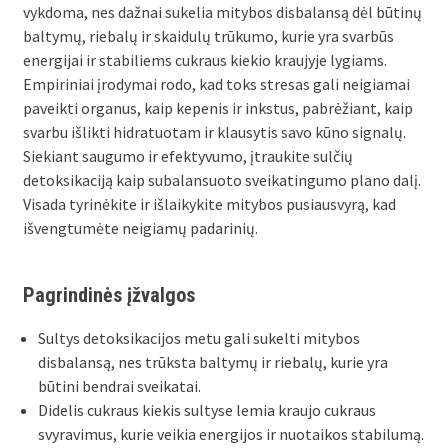
vykdoma, nes dažnai sukelia mitybos disbalansą dėl būtinų
baltymų, riebalų ir skaidulų trūkumo, kurie yra svarbūs
energijai ir stabiliems cukraus kiekio kraujyje lygiams.
Empiriniai įrodymai rodo, kad toks stresas gali neigiamai
paveikti organus, kaip kepenis ir inkstus, pabrėžiant, kaip
svarbu išlikti hidratuotam ir klausytis savo kūno signalų.
Siekiant saugumo ir efektyvumo, įtraukite sulčių
detoksikaciją kaip subalansuoto sveikatingumo plano dalį.
Visada tyrinėkite ir išlaikykite mitybos pusiausvyrą, kad
išvengtumėte neigiamų padarinių.
Pagrindinės įžvalgos
Sultys detoksikacijos metu gali sukelti mitybos
disbalansą, nes trūksta baltymų ir riebalų, kurie yra
būtini bendrai sveikatai.
Didelis cukraus kiekis sultyse lemia kraujo cukraus
svyravimus, kurie veikia energijos ir nuotaikos stabilumą.