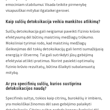
emociniam stabilumui. Visada teikite pirmenybę
visapusiškai mitybai ilgalaikei gerovei.
Kaip sulčių detoksikacija veikia mankštos atlikimą?
Sulčių detoksikacija gali neigiamai paveikti fizinio krūvio
efektyvumą dėl būtinų maistinių medžiagų trūkumo.
Moksliniai tyrimai rodo, kad maistinių medžiagų
išeikvojimas dėl tokių detoksikacijų gali lemti sumažėjusią
energiją ir ištvermę. Tai gali sutrikdyti jūsų gebėjimą
efektyviai atlikti pratimus. Norint pasiekti optimalių
fizinio krūvio rezultatų, būtina išlaikyti subalansuotą
mitybą.
Ar yra specifinių sulčių, kurios sustiprina
detoksikacijos naudą?
Specifinės sultys, tokios kaip citrinų, burokėlių ir imbiero,
yra moksliškai žinomos dėl savo gebėjimo palaikyti
detoksikaciją. Citrinų sultys padeda kepenų funkcijai dėl