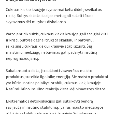
Cukraus kiekio kraujyje svyravimai kelia didelę sveikatos
riziką. Sultys detoksikacijos metu gali sukelti šiuos
svyravimus dėl mitybos disbalanso.
Vartojant tik sultis, cukraus kiekis kraujyje gali staigiai kilti
ir kristi. Sultyse dažnai trūksta skaidulų ir baltymų,
reikalingų cukraus kiekiui kraujyje stabilizuoti. Šių
maistinių medžiagų nebuvimas gali padaryti insuliną
neprognozuojamą.
Subalansuota dieta, įtraukianti visaverčius maisto
produktus, suteikia ilgalaikę energiją. Šie maisto produktai
yra būtini norint palaikyti stabilų cukraus kiekį kraujyje.
Natūrali kūno insulino reakcija klesti dėl visavertės dietos.
Ekstremalios detoksikacijos gali sutrikdyti bendrą
savijautą ir insulino stabilumą. Įvairūs maisto medžiagos
užtikrina stabilų cukraus kiekį kraujyje. Subalansuoto