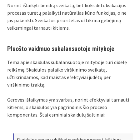
Norint išlaikyti bendrą sveikatą, bet koks detoksikacijos
procesas turėtų palaikyti natūralias kūno funkcijas, o ne
jas pakenkti. Sveikatos prioritetas užtikrina gebėjimą
veiksmingai tarnauti kitiems.
Pluošto vaidmuo subalansuotoje mityboje
Tema apie skaidulas subalansuotoje mityboje turi didelę
reikšmę. Skaidulos palaiko virškinimo sveikatą,
užtikrindamos, kad maistas efektyviai judėtų per
virškinimo traktą.
Gerovės išlaikymas yra svarbus, norint efektyviai tarnauti
kitiems, o skaidulos yra pagrindinis šio proceso
komponentas. Štai esminiai skaidulų šaltiniai:
Skaidulos yra gyvybiškai svarbios gerovei, būtinos