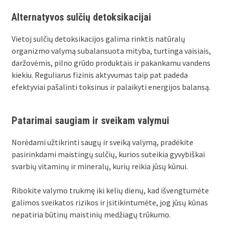
Alternatyvos sulčių detoksikacijai
Vietoj sulčių detoksikacijos galima rinktis natūralų
organizmo valymą subalansuota mityba, turtinga vaisiais,
daržovėmis, pilno grūdo produktais ir pakankamu vandens
kiekiu. Reguliarus fizinis aktyvumas taip pat padeda
efektyviai pašalinti toksinus ir palaikyti energijos balansą.
Patarimai saugiam ir sveikam valymui
Norėdami užtikrinti saugų ir sveiką valymą, pradėkite
pasirinkdami maistingų sulčių, kurios suteikia gyvybiškai
svarbių vitaminų ir mineralų, kurių reikia jūsų kūnui.
Ribokite valymo trukmę iki kelių dienų, kad išvengtumėte
galimos sveikatos rizikos ir įsitikintumėte, jog jūsų kūnas
nepatiria būtinų maistinių medžiagų trūkumo.