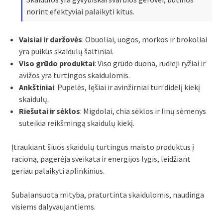
norint efektyviai palaikyti kitus.
Vaisiai ir daržovės
: Obuoliai, uogos, morkos ir brokoliai
yra puikūs skaidulų šaltiniai.
Viso grūdo produktai
: Viso grūdo duona, rudieji ryžiai ir
avižos yra turtingos skaidulomis.
Ankštiniai
: Pupelės, lęšiai ir avinžirniai turi didelį kiekį
skaidulų.
Riešutai ir sėklos
: Migdolai, chia sėklos ir linų sėmenys
suteikia reikšmingą skaidulų kiekį.
Įtraukiant šiuos skaidulų turtingus maisto produktus į
racioną, pagerėja sveikata ir energijos lygis, leidžiant
geriau palaikyti aplinkinius.
Subalansuota mityba, praturtinta skaidulomis, naudinga
visiems dalyvaujantiems.