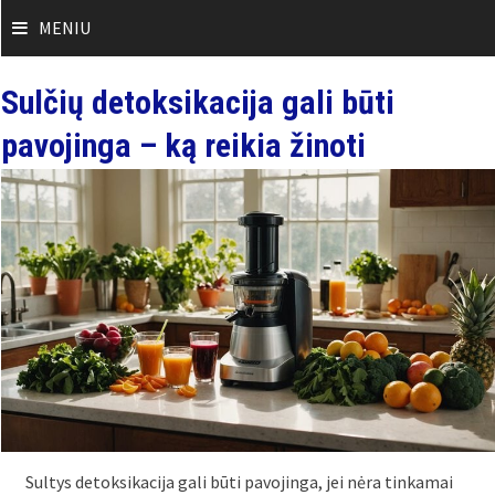
Skip
MENIU
to
content
Sulčių detoksikacija gali būti
pavojinga – ką reikia žinoti
Sultys detoksikacija gali būti pavojinga, jei nėra tinkamai