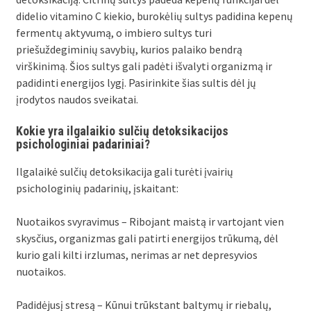
didelio vitamino C kiekio, burokėlių sultys padidina kepenų
fermentų aktyvumą, o imbiero sultys turi
priešuždegiminių savybių, kurios palaiko bendrą
virškinimą. Šios sultys gali padėti išvalyti organizmą ir
padidinti energijos lygį. Pasirinkite šias sultis dėl jų
įrodytos naudos sveikatai.
Kokie yra ilgalaikio sulčių detoksikacijos
psichologiniai padariniai?
Ilgalaikė sulčių detoksikacija gali turėti įvairių
psichologinių padarinių, įskaitant:
Nuotaikos svyravimus – Ribojant maistą ir vartojant vien
skysčius, organizmas gali patirti energijos trūkumą, dėl
kurio gali kilti irzlumas, nerimas ar net depresyvios
nuotaikos.
Padidėjusį stresą – Kūnui trūkstant baltymų ir riebalų,