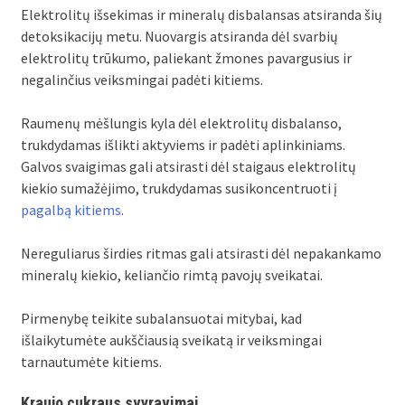
Elektrolitų išsekimas ir mineralų disbalansas atsiranda šių
detoksikacijų metu. Nuovargis atsiranda dėl svarbių
elektrolitų trūkumo, paliekant žmones pavargusius ir
negalinčius veiksmingai padėti kitiems.
Raumenų mėšlungis kyla dėl elektrolitų disbalanso,
trukdydamas išlikti aktyviems ir padėti aplinkiniams.
Galvos svaigimas gali atsirasti dėl staigaus elektrolitų
kiekio sumažėjimo, trukdydamas susikoncentruoti į
pagalbą kitiems
.
Nereguliarus širdies ritmas gali atsirasti dėl nepakankamo
mineralų kiekio, keliančio rimtą pavojų sveikatai.
Pirmenybę teikite subalansuotai mitybai, kad
išlaikytumėte aukščiausią sveikatą ir veiksmingai
tarnautumėte kitiems.
Kraujo cukraus svyravimai