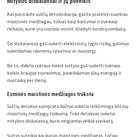
Mitybos disbalansai ir jų poveikis
Kai pasitikite sulčių detoksikacija, galite praleisti svarbias
maistines medžiagas, tokias kaip baltymai ir sveikieji
riebalai, kurie yra svarbūs norint išlaikyti bendrą sveikatą.
Šis disbalansas gali sukelti elektrolitų lygio riziką, galimai
sukeldamas raumenų spazmus ar nuovargį.
Be to, didelis cukraus kiekis sultyse gali sukelti cukraus
kiekio kraujyje svyravimus, paveikdamas jūsų energiją ir
nuotaiką per dieną.
Esminės maistinės medžiagos trūksta
Sulčių detokso samprata dažnai sukelia reikšmingą būtinų
maistinių medžiagų trūkumą. Toks detoksas sukelia
mitybos disbalansą, kuris neigiamai veikia sveikatą.
Sultys suteikia kai kurias maistines medžiagas, tačiau