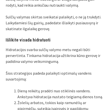
rodyti, kad reikia anksčiau nutraukti valymą.
Sulčių valymas skirtas sveikatai palaikyti, o ne ją trukdyti.
Laikydamiesi šių gairių, padedate išlaikyti pusiausvyrą ir
skatinate ilgalaikę gerovę.
Išlikite visada hidratuoti
Hidratacijos svarba sulčių valymo metu negali būti
pervertinta. Tinkama hidratacija užtikrina kūno gerovę ir
padidina valymo veiksmingumą.
Šios strategijos padeda palaikyti optimalų vandens
suvartojimą:
Dieną reikėtų pradėti nuo stiklinės vandens.
Ankstyva hidratacija nustato teigiamą dienos toną.
Žolelių arbatos, tokios kaip ramunėlių ar
pipirmėčių, suteikia įvairovės ir papildomų