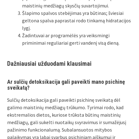
maistinių medžiagų skysčių suvartojimui.
Šlapimo spalvos stebėjimas yra būtinas; šviesiai
geltona spalva paprastai rodo tinkamą hidratacijos
lygį.
Žadintuvai ar programėlės yra veiksmingi
priminimai reguliariai gerti vandenį visą dieną.
Dažniausiai užduodami klausimai
Ar sulčių detoksikacija gali paveikti mano psichinę
sveikatą?
Sulčių detoksikacija gali paveikti psichinę sveikatą dėl
galimo maistinių medžiagų trūkumo. Tyrimai rodo, kad
ekstremalios dietos, kuriose trūksta būtinų maistinių
medžiagų, gali sukelti nuotaikų svyravimus ir sumažėjusį
pažinimo funkcionalumą. Subalansuotos mitybos
palaikymas yra labai svarbus psichiniam aiškumui ir