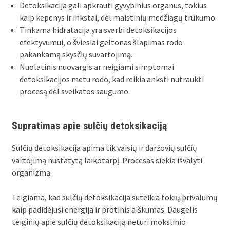
Detoksikacija gali apkrauti gyvybinius organus, tokius
kaip kepenys ir inkstai, dėl maistinių medžiagų trūkumo.
Tinkama hidratacija yra svarbi detoksikacijos
efektyvumui, o šviesiai geltonas šlapimas rodo
pakankamą skysčių suvartojimą.
Nuolatinis nuovargis ar neigiami simptomai
detoksikacijos metu rodo, kad reikia anksti nutraukti
procesą dėl sveikatos saugumo.
Supratimas apie sulčių detoksikaciją
Sulčių detoksikacija apima tik vaisių ir daržovių sulčių
vartojimą nustatytą laikotarpį. Procesas siekia išvalyti
organizmą.
Teigiama, kad sulčių detoksikacija suteikia tokių privalumų
kaip padidėjusi energija ir protinis aiškumas. Daugelis
teiginių apie sulčių detoksikaciją neturi mokslinio