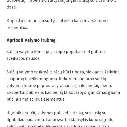
doze.
Kopūstų ir ananasų sultys suteikia kalcį ir virškinimo
fermentus.
Apriboti valymo trukmę
Sulčių valymo koncepcija tapo populiari dėl galimų
sveikatos naudos.
Sulčių valymo trukmė turėtų būti ribota, siekiant užtikrinti
saugumą ir veiksmingumą. Rekomenduojama sulčių
valymo trukmė paprastai yra nuo trijų iki penkių dienų.
Ekspertai pabrėžia, kad per šį laikotarpį organizmas gauna
būtinus maistinius elementus.
Ilgalaikis sulčių valymas gali kelti riziką, susijusią su
ilgalaikiu badavimu. Labai svarbu klausytis kūno signalų
sulčių valymo metu. Nuovargis ar bloga savijauta gali