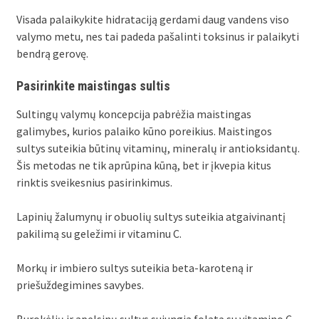
Visada palaikykite hidrataciją gerdami daug vandens viso
valymo metu, nes tai padeda pašalinti toksinus ir palaikyti
bendrą gerovę.
Pasirinkite maistingas sultis
Sultingų valymų koncepcija pabrėžia maistingas
galimybes, kurios palaiko kūno poreikius. Maistingos
sultys suteikia būtinų vitaminų, mineralų ir antioksidantų.
Šis metodas ne tik aprūpina kūną, bet ir įkvepia kitus
rinktis sveikesnius pasirinkimus.
Lapinių žalumynų ir obuolių sultys suteikia atgaivinantį
pakilimą su geležimi ir vitaminu C.
Morkų ir imbiero sultys suteikia beta-karoteną ir
priešuždegimines savybes.
Burokėlių ir apelsinų sultys sujungia folatą su vitamino C