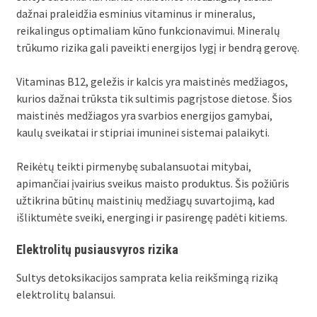
dažnai praleidžia esminius vitaminus ir mineralus,
reikalingus optimaliam kūno funkcionavimui. Mineralų
trūkumo rizika gali paveikti energijos lygį ir bendrą gerovę.
Vitaminas B12, geležis ir kalcis yra maistinės medžiagos,
kurios dažnai trūksta tik sultimis pagrįstose dietose. Šios
maistinės medžiagos yra svarbios energijos gamybai,
kaulų sveikatai ir stipriai imuninei sistemai palaikyti.
Reikėtų teikti pirmenybę subalansuotai mitybai,
apimančiai įvairius sveikus maisto produktus. Šis požiūris
užtikrina būtinų maistinių medžiagų suvartojimą, kad
išliktumėte sveiki, energingi ir pasirengę padėti kitiems.
Elektrolitų pusiausvyros rizika
Sultys detoksikacijos samprata kelia reikšmingą riziką
elektrolitų balansui.