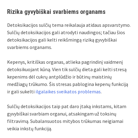
Rizika gyvybiškai svarbiems organams
Detoksikacijos sulčių tema reikalauja atidaus apsvarstymo.
Sulčių detoksikacijos gali atrodyti naudingos; tačiau šios
detoksikacijos gali kelti reikšmingą riziką gyvybiškai
svarbiems organams.
Kepenys, kritiškas organas, atlieka pagrindinį vaidmenį
detoksikuojant kūną. Vien tik sulčių dieta gali kelti stresą
kepenims dėl cukrų antplūdžio ir būtinų maistinių
medžiagų trūkumo. Šis stresas pablogina kepenų funkciją
ir gali sukelti
ilgalaikes sveikatos problemas
.
Sulčių detoksikacijos taip pat daro įtaką inkstams, kitam
gyvybiškai svarbiam organui, atsakingam už toksinų
filtravimą. Subalansuotos mitybos trūkumas neigiamai
veikia inkstų funkciją.