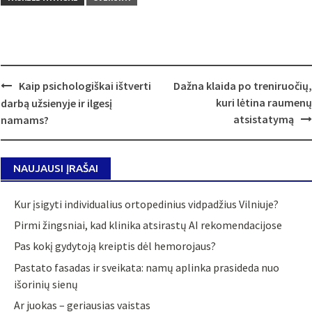
Post
Kaip psichologiškai ištverti
Dažna klaida po treniruočių,
navigation
kuri lėtina raumenų
darbą užsienyje ir ilgesį
atsistatymą
namams?
NAUJAUSI ĮRAŠAI
Kur įsigyti individualius ortopedinius vidpadžius Vilniuje?
Pirmi žingsniai, kad klinika atsirastų AI rekomendacijose
Pas kokį gydytoją kreiptis dėl hemorojaus?
Pastato fasadas ir sveikata: namų aplinka prasideda nuo
išorinių sienų
Ar juokas – geriausias vaistas