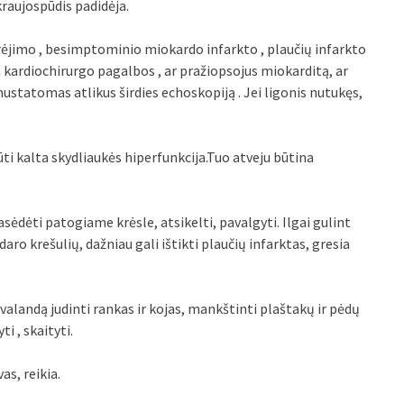
aujospūdis padidėja.
iaurėjimo , besimptominio miokardo infarkto , plaučių infarkto
a kardiochirurgo pagalbos , ar pražiopsojus miokarditą, ar
nustatomas atlikus širdies echoskopiją . Jei ligonis nutukęs,
būti kalta skydliaukės hiperfunkcija.Tuo atveju būtina
pasėdėti patogiame krėsle, atsikelti, pavalgyti. Ilgai gulint
ro krešulių, dažniau gali ištikti plaučių infarktas, gresia
s valandą judinti rankas ir kojas, mankštinti plaštakų ir pėdų
i , skaityti.
as, reikia.