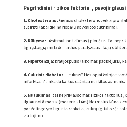
Pagrindiniai rizikos faktoriai , pavojingiaus
1. Cholesterolis .
Gerasis cholesterolis veikia profilak
susirgti labai didina riebalų apykaitos sutrikimai .
2. Rūkymas
užsitraukiant dūmus į plaučius. Tai neprik
ligą ,staigią mirtį dėl širdies paralyžiaus , kojų oblite
3. Hipertenzija
: kraujospūdis laikomas padidėjusiu, ka
4. Cukrinis diabetas :
,,cukrus“ tiesiogiai žaloja stam
infarktas ištinka du kartus dažniau nei kitus asmenis.
5. Nutukimas :
tai nepriklausomas rizikos faktorius ,k
ilgiau nei 8 metus (moteris -14m).Normalus kūno svor
pat žalinga yra liguista reakcija į cukrų (gliukozės t
vartojimo.