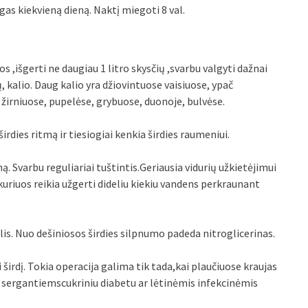
as kiekvieną dieną. Naktį miegoti 8 val.
 ,išgerti ne daugiau 1 litro skysčių ,svarbu valgyti dažnai
 kalio. Daug kalio yra džiovintuose vaisiuose, ypač
 žirniuose, pupelėse, grybuose, duonoje, bulvėse.
 širdies ritmą ir tiesiogiai kenkia širdies raumeniui.
ną. Svarbu reguliariai tuštintis.Geriausia vidurių užkietėjimui
 kuriuos reikia užgerti dideliu kiekiu vandens perkraunant
talis. Nuo dešiniosos širdies silpnumo padeda nitroglicerinas.
 širdį. Tokia operacija galima tik tada,kai plaučiuose kraujas
s sergantiemscukriniu diabetu ar lėtinėmis infekcinėmis