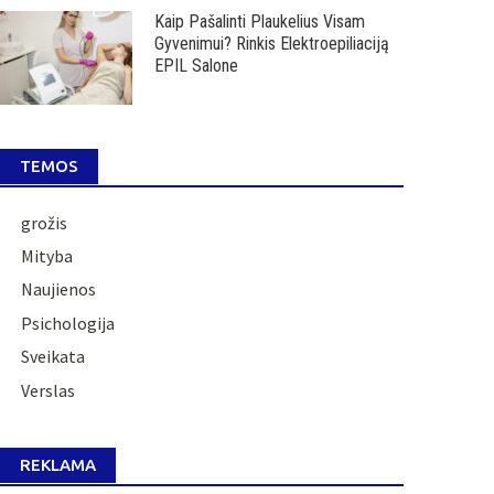
Kaip Pašalinti Plaukelius Visam
Gyvenimui? Rinkis Elektroepiliaciją
EPIL Salone
TEMOS
grožis
Mityba
Naujienos
Psichologija
Sveikata
Verslas
REKLAMA