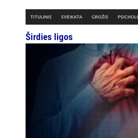
Skip
to
TITULINIS
SVEIKATA
GROŽIS
PSICHOL
content
Širdies ligos