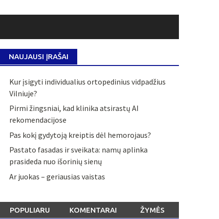
NAUJAUSI ĮRAŠAI
Kur įsigyti individualius ortopedinius vidpadžius
Vilniuje?
Pirmi žingsniai, kad klinika atsirastų AI
rekomendacijose
Pas kokį gydytoją kreiptis dėl hemorojaus?
Pastato fasadas ir sveikata: namų aplinka
prasideda nuo išorinių sienų
Ar juokas – geriausias vaistas
POPULIARU
KOMENTARAI
ŽYMĖS