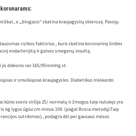
i koronarams:
tiškai , o ,,blogasis“ skatina kraujagyslių sklerozę. Pavojų
lausomas rizikos faktorius , kuris skatina koronarinę širdies
racinį endarterijitą ir galvos smegenų insultą.
i jis didesnis nei 165/95mmHg st.
biąsias ir smulkiąsias kraujagysles. Diabetikus miokardo
ai kūno svoris viršija 25/ normalų ir žmogus taip nutukęs yra
is kg lygus ūgiui cm minus 100. (pagal Broca metodą).Taip
olerancijos sutrikimas) , podagra dėl per gausaus mėsos