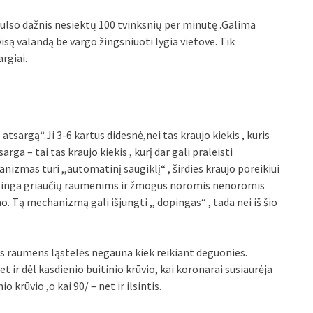
ad pulso dažnis nesiektų 100 tvinksnių per minutę .Galima
 visą valandą be vargo žingsniuoti lygia vietove. Tik
argiai.
tsargą“.Ji 3-6 kartus didesnė,nei tas kraujo kiekis , kuris
rga – tai tas kraujo kiekis , kurį dar gali praleisti
nizmas turi ,,automatinį saugiklį“ , širdies kraujo poreikiui
stinga griaučių raumenims ir žmogus noromis nenoromis
o. Tą mechanizmą gali išjungti ,, dopingas“ , tada nei iš šio
 raumens ląstelės negauna kiek reikiant deguonies.
t ir dėl kasdienio buitinio krūvio, kai koronarai susiaurėja
 krūvio ,o kai 90/ – net ir ilsintis.