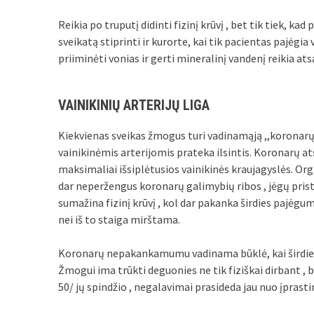
Reikia po truputį didinti fizinį krūvį , bet tik tiek, k
sveikatą stiprinti ir kurorte, kai tik pacientas pajėgia
priiminėti vonias ir gerti mineralinį vandenį reikia ats
VAINIKINIŲ ARTERIJŲ LIGA
Kiekvienas sveikas žmogus turi vadinamąją ,,koronarų a
vainikinėmis arterijomis prateka ilsintis. Koronarų atsa
maksimaliai išsiplėtusios vainikinės kraujagyslės. Orga
dar neperžengus koronarų galimybių ribos , jėgų pri
sumažina fizinį krūvį , kol dar pakanka širdies pajėgum
nei iš to staiga mirštama.
Koronarų nepakankamumu vadinama būklė, kai širdies
Žmogui ima trūkti deguonies ne tik fiziškai dirbant , be
50/ jų spindžio , negalavimai prasideda jau nuo įprastinio