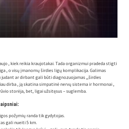
raujo , kiek reikia kraujotakai. Tada organizmui pradeda stigti
ga , o visų įmanomų širdies ligų komplikacija. Galimas
udant ar dirbant gali būti diagnozuojamas ,,širdies
iau dirba , ją skatina simpatinė nervų sistema ir hormonai ,
krūvio storėja, bet, ligai užsitęsus – suglemba.
aipsniai:
ligos požymių randa tik gydytojas.
as gali nueiti 5 km.