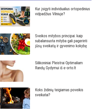
Kur įsigyti individualius ortopedinius
vidpadžius Vilniuje?
Sveikos mitybos principai: kaip
subalansuota mityba gali pagerinti
jūsų sveikatą ir gyvenimo kokybę
Silikoniniai Pleistrai Optimaliam
Randų Gydymui iš e-orto.lt
Koks židinių teigiamas poveikis
sveikatai?