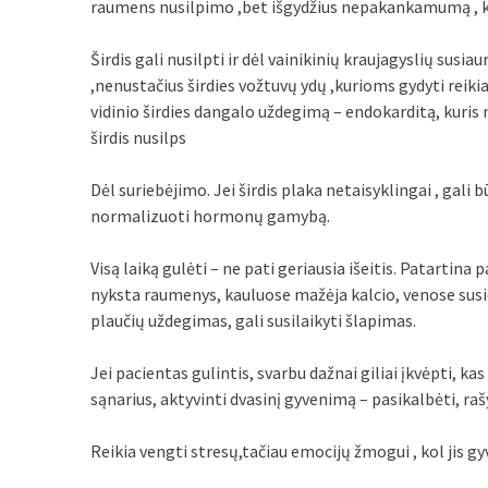
raumens nusilpimo ,bet išgydžius nepakankamumą , kr
Širdis gali nusilpti ir dėl vainikinių kraujagyslių sus
,nenustačius širdies vožtuvų ydų ,kurioms gydyti reiki
vidinio širdies dangalo uždegimą – endokarditą, kuris 
širdis nusilps
Dėl suriebėjimo. Jei širdis plaka netaisyklingai , gali 
normalizuoti hormonų gamybą.
Visą laiką gulėti – ne pati geriausia išeitis. Patartina 
nyksta raumenys, kauluose mažėja kalcio, venose susida
plaučių uždegimas, gali susilaikyti šlapimas.
Jei pacientas gulintis, svarbu dažnai giliai įkvėpti, ka
sąnarius, aktyvinti dvasinį gyvenimą – pasikalbėti, rašyt
Reikia vengti stresų,tačiau emocijų žmogui , kol jis gyv