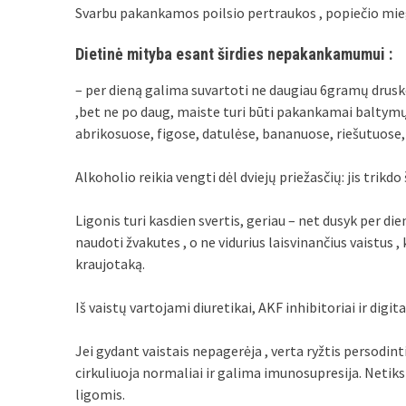
Svarbu pakankamos poilsio pertraukos , popiečio mieg
Dietinė mityba esant širdies nepakankamumui :
– per dieną galima suvartoti ne daugiau 6gramų druskos
,bet ne po daug, maiste turi būti pakankamai baltymų,
abrikosuose, figose, datulėse, bananuose, riešutuose,
Alkoholio reikia vengti dėl dviejų priežasčių: jis trikdo
Ligonis turi kasdien svertis, geriau – net dusyk per die
naudoti žvakutes , o ne vidurius laisvinančius vaistus ,
kraujotaką.
Iš vaistų vartojami diuretikai, AKF inhibitoriai ir digi
Jei gydant vaistais nepagerėja , verta ryžtis persodinti
cirkuliuoja normaliai ir galima imunosupresija. Netik
ligomis.