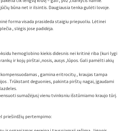
akelia tik lengvą krūvį – gali , pvz ,tvarkytis namie.
čių būna net ir ilsintis. Daugiausia tenka gulėti lovoje.
nė forma visada prasideda staigiu priepuoliu. Lėtinei
lečia , slėgis jose padidėja.
oksidu hemoglobino kiekis didesnis nei kritinė riba (kuri lygi
ankų ir kojų pirštai ,nosis, ausys ,lūpos. Gali pamėlti akių
s ,kompensuodamas , gamina eritrocitų , kraujas tampa
ijos . Trūkstant deguonies, pakinta pirštų nagai, įgaudami
lazdeles.
mpensuoti sumažėjusį vienu tvinksniu išstūmiamo kraujo tūrį.
dėl prieširdžių pertempimo:
 ir organizmas pereina į tausojamąjį režimą , ligonis