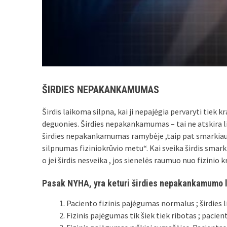
ŠIRDIES NEPAKANKAMUMAS
Širdis laikoma silpna, kai ji nepajėgia pervaryti tiek k
deguonies. Širdies nepakankamumas – tai ne atskira li
širdies nepakankamumas ramybėje ,taip pat smarkiau j
silpnumas fiziniokrūvio metu“. Kai sveika širdis smark
o jei širdis nesveika , jos sienelės raumuo nuo fizinio 
Pasak NYHA, yra keturi širdies nepakankamumo l
Paciento fizinis pajėgumas normalus ; širdies 
Fizinis pajėgumas tik šiek tiek ribotas ; pacient