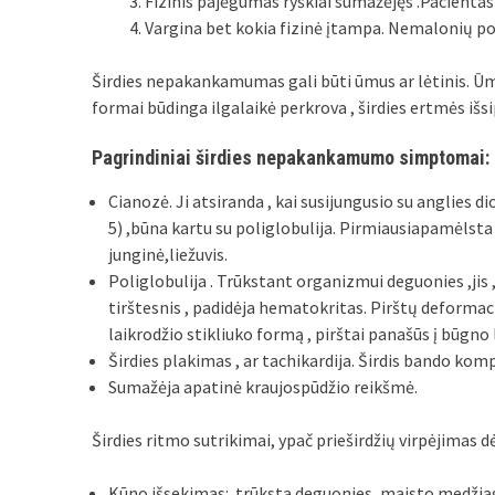
Fizinis pajėgumas ryškiai sumažėjęs .Pacientas p
Vargina bet kokia fizinė įtampa. Nemalonių pojū
Širdies nepakankamumas gali būti ūmus ar lėtinis. Ūmi
formai būdinga ilgalaikė perkrova , širdies ertmės išsip
Pagrindiniai širdies nepakankamumo simptomai:
Cianozė. Ji atsiranda , kai susijungusio su anglies di
5) ,būna kartu su poliglobulija. Pirmiausiapamėlsta r
junginė,liežuvis.
Poliglobulija . Trūkstant organizmui deguonies ,ji
tirštesnis , padidėja hematokritas. Pirštų deformac
laikrodžio stikliuko formą , pirštai panašūs į būgno 
Širdies plakimas , ar tachikardija. Širdis bando ko
Sumažėja apatinė kraujospūdžio reikšmė.
Širdies ritmo sutrikimai, ypač prieširdžių virpėjimas 
Kūno išsekimas: trūksta deguonies, maisto medžiagų