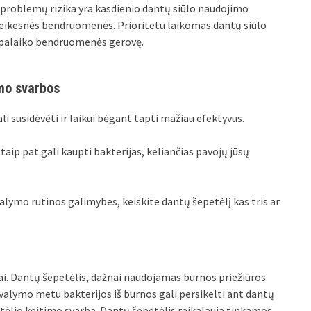
 problemų rizika yra kasdienio dantų siūlo naudojimo
 sveikesnės bendruomenės. Prioritetu laikomas dantų siūlo
r palaiko bendruomenės gerovę.
imo svarbos
li susidėvėti ir laikui bėgant tapti mažiau efektyvus.
 taip pat gali kaupti bakterijas, keliančias pavojų jūsų
valymo rutinos galimybes, keiskite dantų šepetėlį kas tris ar
nai. Dantų šepetėlis, dažnai naudojamas burnos priežiūros
o valymo metu bakterijos iš burnos gali persikelti ant dantų
etėlio keitimo svarbą. Dantų šepetėlis reikalauja tinkamos