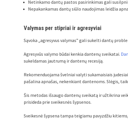
Netinkamo dantų pastos pasirinkimas gali susilpnin
Nepakankamas dantų siūlo naudojimas leidžia apna
Valymas per stipriai ir agresyviai
Sąvoka „agresyvus valymas” gali sukelti dantų probl
Agresyvūs valymo būdai kenkia dantenų sveikatai.
Dan
sukeldamas jautrumą ir dantenų recesiją.
Rekomenduojama švelniai valyti sukamaisiais judesiais
pašalina apnašas, nekenkiant dantenoms. Slėgis, tai
Šis metodas išsaugo dantenų sveikatą ir užtikrina v
prisideda prie sveikesnės šypsenos.
Sveikesnė šypsena tampa teigiamu pavyzdžiu kitiems, 