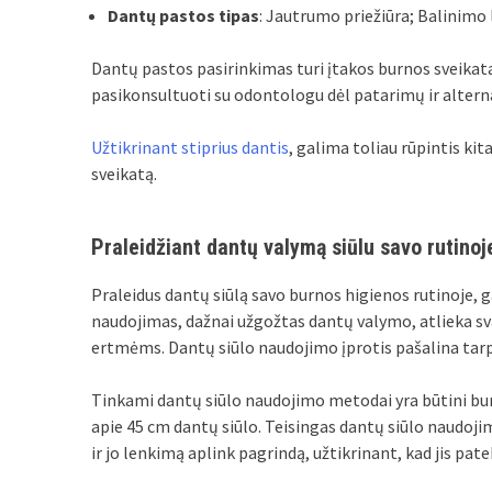
Dantų pastos tipas
: Jautrumo priežiūra; Balinimo 
Dantų pastos pasirinkimas turi įtakos burnos sveikat
pasikonsultuoti su odontologu dėl patarimų ir altern
Užtikrinant stiprius dantis
, galima toliau rūpintis kit
sveikatą.
Praleidžiant dantų valymą siūlu savo rutinoj
Praleidus dantų siūlą savo burnos higienos rutinoje, 
naudojimas, dažnai užgožtas dantų valymo, atlieka sv
ertmėms. Dantų siūlo naudojimo įprotis pašalina tarp 
Tinkami dantų siūlo naudojimo metodai yra būtini bu
apie 45 cm dantų siūlo. Teisingas dantų siūlo naudoji
ir jo lenkimą aplink pagrindą, užtikrinant, kad jis p