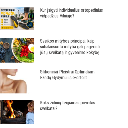
Kur įsigyti individualius ortopedinius
vidpadžius Vilniuje?
Sveikos mitybos principai: kaip
subalansuota mityba gali pagerinti
jūsų sveikatą ir gyvenimo kokybę
Silikoniniai Pleistrai Optimaliam
Randų Gydymui iš e-orto.lt
Koks židinių teigiamas poveikis
sveikatai?