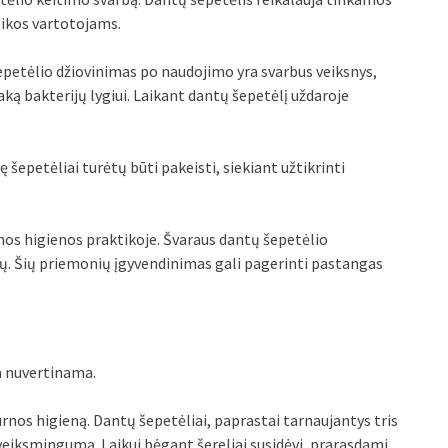
izikos vartotojams.
petėlio džiovinimas po naudojimo yra svarbus veiksnys,
taką bakterijų lygiui. Laikant dantų šepetėlį uždaroje
 šepetėliai turėtų būti pakeisti, siekiant užtikrinti
os higienos praktikoje. Švaraus dantų šepetėlio
tų. Šių priemonių įgyvendinimas gali pagerinti pastangas
a nuvertinama.
os higieną. Dantų šepetėliai, paprastai tarnaujantys tris
 veiksmingumą. Laikui bėgant šereliai susidėvi, prarasdami