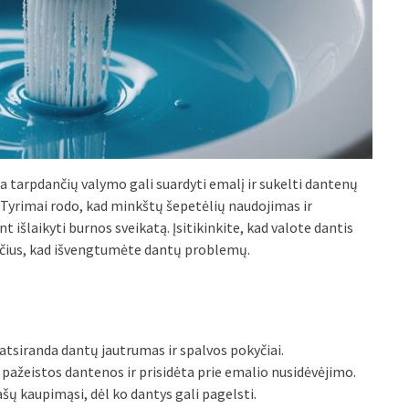
ūra tarpdančių valymo gali suardyti emalį ir sukelti dantenų
i. Tyrimai rodo, kad minkštų šepetėlių naudojimas ir
t išlaikyti burnos sveikatą. Įsitikinkite, kad valote dantis
nčius, kad išvengtumėte dantų problemų.
 atsiranda dantų jautrumas ir spalvos pokyčiai.
 pažeistos dantenos ir prisidėta prie emalio nusidėvėjimo.
ų kaupimąsi, dėl ko dantys gali pagelsti.