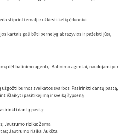
eda stiprinti emalį ir užkirsti kelią ėduoniui.
s kartais gali būti pernelyg abrazyvios ir pažeisti jūsų
umą dėl balinimo agentų. Balinimo agentai, naudojami per
ų užgožti burnos sveikatos svarbos. Pasirinkti dantų pastą,
t išlaikyti pasitikėjimą ir sveiką šypseną.
asirinkti dantų pastą:
as; Jautrumo rizika: Žema.
štas; Jautrumo rizika: Aukšta.