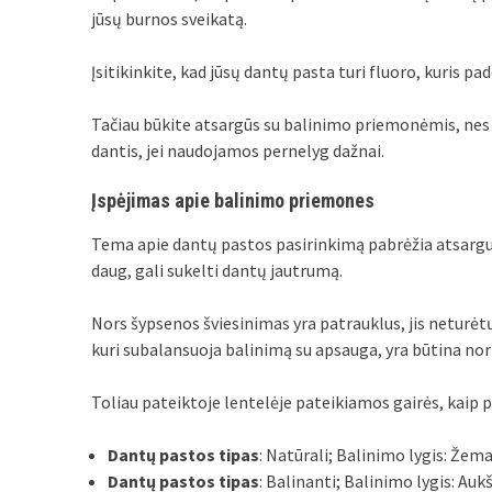
jūsų burnos sveikatą.
Įsitikinkite, kad jūsų dantų pasta turi fluoro, kuris pad
Tačiau būkite atsargūs su balinimo priemonėmis, nes jo
dantis, jei naudojamos pernelyg dažnai.
Įspėjimas apie balinimo priemones
Tema apie dantų pastos pasirinkimą pabrėžia atsarg
daug, gali sukelti dantų jautrumą.
Nors šypsenos šviesinimas yra patrauklus, jis neturėt
kuri subalansuoja balinimą su apsauga, yra būtina norin
Toliau pateiktoje lentelėje pateikiamos gairės, kaip p
Dantų pastos tipas
: Natūrali; Balinimo lygis: Žem
Dantų pastos tipas
: Balinanti; Balinimo lygis: Auk