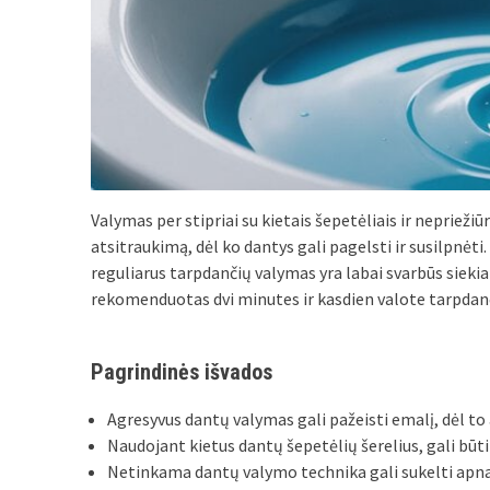
Valymas per stipriai su kietais šepetėliais ir neprieži
atsitraukimą, dėl ko dantys gali pagelsti ir susilpnėt
reguliarus tarpdančių valymas yra labai svarbūs siekian
rekomenduotas dvi minutes ir kasdien valote tarpda
Pagrindinės išvados
Agresyvus dantų valymas gali pažeisti emalį, dėl to
Naudojant kietus dantų šepetėlių šerelius, gali būti
Netinkama dantų valymo technika gali sukelti apnaš