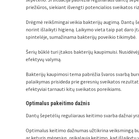
priežiūros, siekiant išvengti potencialios sveikatos r
Drėgmė reikšmingai veikia bakterijų augimą. Dantų še
norint išlaikyti higieną. Laikymo vieta taip pat daro į
spintelėje, sumažinama bakterijų poveikio tikimybė.
Šerių būklė turi įtakos bakterijų kaupimuisi. Nusidėvėję
efektyvų valymą.
Bakterijų kaupimosi tema pabrėžia švaros svarbą burn
palaikymas prisideda prie geresnių sveikatos rezulta
efektyviai tarnauti kitų sveikatos poreikiams.
Optimalus pakeitimo dažnis
Dantų šepetėlių reguliaraus keitimo svarba dažnai yr
Optimalus keitimo dažnumas užtikrina veiksmingą burn
ar keturis mėnesius, reikalauja keitimo, kad išlaikytų