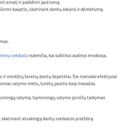
ti emalį ir padidinti jautrumą.
šoms kauptis, skatinant dantų ėduonį ir dėmėtumą.
emas.
tenų sveikata
nukenčia, kai subtilus audinys eroduoja,
 ir minkštų šerelių dantų šepetėliu. Šie metodai efektyviai
komas valymo metu, turėtų jaustis kaip masažas.
eiksmingą valymą. Sąmoningų valymo įpročių taikymas
skatinant atsakingą dantų sveikatos priežiūrą.