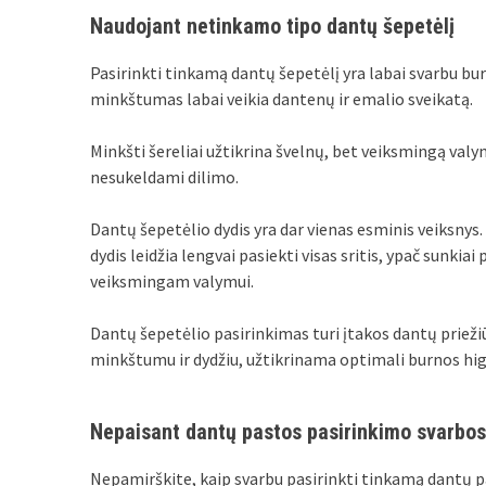
Naudojant netinkamo tipo dantų šepetėlį
Pasirinkti tinkamą dantų šepetėlį yra labai svarbu bur
minkštumas labai veikia dantenų ir emalio sveikatą.
Minkšti šereliai užtikrina švelnų, bet veiksmingą valy
nesukeldami dilimo.
Dantų šepetėlio dydis yra dar vienas esminis veiksnys
dydis leidžia lengvai pasiekti visas sritis, ypač sunkiai
veiksmingam valymui.
Dantų šepetėlio pasirinkimas turi įtakos dantų prieži
minkštumu ir dydžiu, užtikrinama optimali burnos hig
Nepaisant dantų pastos pasirinkimo svarbos
Nepamirškite, kaip svarbu pasirinkti tinkamą dantų pa