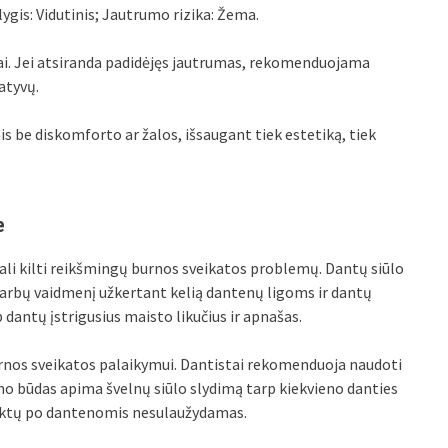
lygis: Vidutinis; Jautrumo rizika: Žema.
ai. Jei atsiranda padidėjęs jautrumas, rekomenduojama
atyvų.
ais be diskomforto ar žalos, išsaugant tiek estetiką, tiek
e
gali kilti reikšmingų burnos sveikatos problemų. Dantų siūlo
arbų vaidmenį užkertant kelią dantenų ligoms ir dantų
dantų įstrigusius maisto likučius ir apnašas.
rnos sveikatos palaikymui. Dantistai rekomenduoja naudoti
mo būdas apima švelnų siūlo slydimą tarp kiekvieno danties
atektų po dantenomis nesulaužydamas.