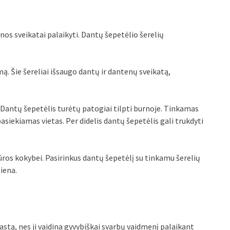
nos sveikatai palaikyti. Dantų šepetėlio šerelių
mą. Šie šereliai išsaugo dantų ir dantenų sveikatą,
. Dantų šepetėlis turėtų patogiai tilpti burnoje. Tinkamas
 pasiekiamas vietas. Per didelis dantų šepetėlis gali trukdyti
ūros kokybei. Pasirinkus dantų šepetėlį su tinkamu šerelių
iena.
stą, nes ji vaidina gyvybiškai svarbų vaidmenį palaikant