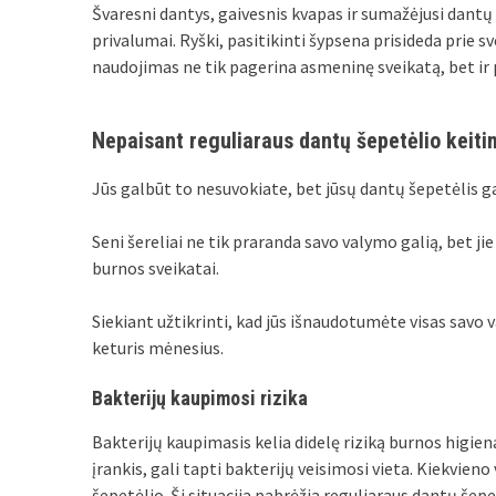
Švaresni dantys, gaivesnis kvapas ir sumažėjusi dantų
privalumai. Ryški, pasitikinti šypsena prisideda prie
naudojimas ne tik pagerina asmeninę sveikatą, bet i
Nepaisant reguliaraus dantų šepetėlio keit
Jūs galbūt to nesuvokiate, bet jūsų dantų šepetėlis ga
Seni šereliai ne tik praranda savo valymo galią, bet jie
burnos sveikatai.
Siekiant užtikrinti, kad jūs išnaudotumėte visas savo 
keturis mėnesius.
Bakterijų kaupimosi rizika
Bakterijų kaupimasis kelia didelę riziką burnos higie
įrankis, gali tapti bakterijų veisimosi vieta. Kiekvien
šepetėlio. Ši situacija pabrėžia reguliaraus dantų šep