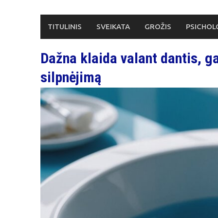
Skip
to
TITULINIS
SVEIKATA
GROŽIS
PSICHOL
content
Dažna klaida valant dantis, ga
silpnėjimą