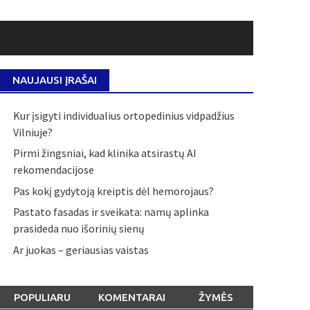
NAUJAUSI ĮRAŠAI
Kur įsigyti individualius ortopedinius vidpadžius
Vilniuje?
Pirmi žingsniai, kad klinika atsirastų AI
rekomendacijose
Pas kokį gydytoją kreiptis dėl hemorojaus?
Pastato fasadas ir sveikata: namų aplinka
prasideda nuo išorinių sienų
Ar juokas – geriausias vaistas
POPULIARU
KOMENTARAI
ŽYMĖS