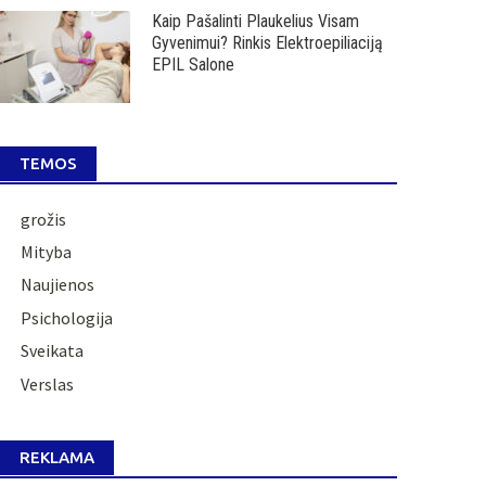
Kaip Pašalinti Plaukelius Visam
Gyvenimui? Rinkis Elektroepiliaciją
EPIL Salone
TEMOS
grožis
Mityba
Naujienos
Psichologija
Sveikata
Verslas
REKLAMA